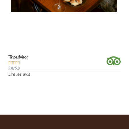
Tripadvisor





5.0/5.0
Lire les avis