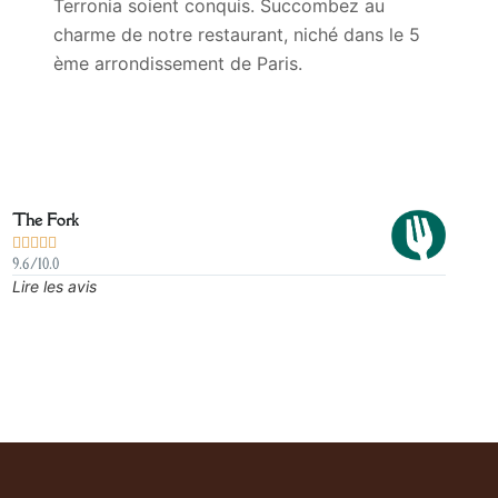
Terronia soient conquis. Succombez au
charme de notre restaurant, niché dans le 5
ème arrondissement de Paris.
The Fork





9.6/10.0
Lire les avis