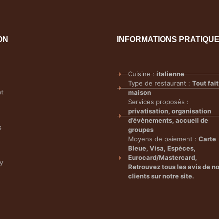
ON
INFORMATIONS PRATIQU
Cuisine :
italienne
Type de restaurant :
Tout fait
nt
maison
Services proposés :
privatisation, organisation
d’évènements, accueil de
s
groupes
Moyens de paiement :
Carte
Bleue, Visa, Espèces,
Eurocard/Mastercard,
cy
Retrouvez tous les avis de n
clients sur notre site.