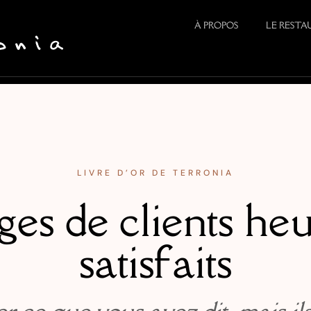
À PROPOS
LE REST
LIVRE D’OR DE TERRONIA
es de clients he
satisfaits