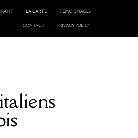
AURANT
LA CARTE
TÉMOIGNAGES
CONTACT
PRIVACY POLICY
taliens
ois