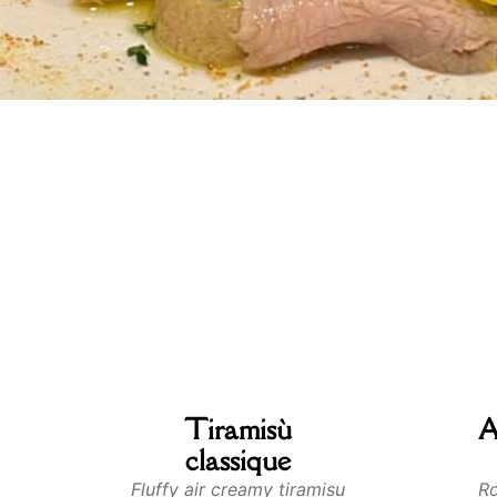
Tiramisù
A
classique
Fluffy air creamy tiramisu
Ro