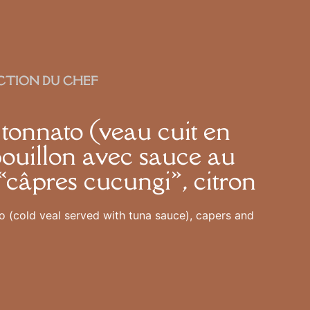
CTION DU CHEF
 tonnato (veau cuit en
bouillon avec sauce au
 «câpres cucungi», citron
to (cold veal served with tuna sauce), capers and