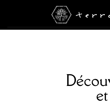
Découv
et