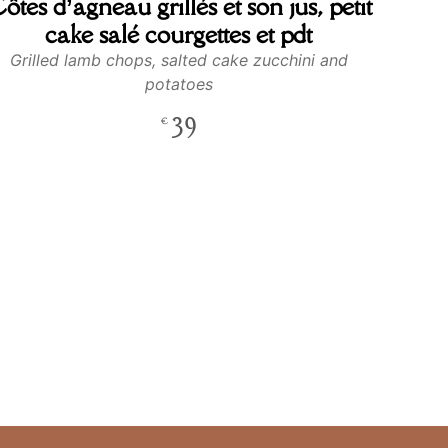
ôtes d’agneau grillés et son jus, petit
cake salé courgettes et pdt
Grilled lamb chops, salted cake zucchini and
potatoes
39
€